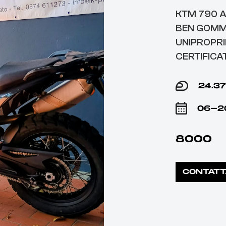
KTM 790 A
BEN GOMM
UNIPROPRI
CERTIFICA
24.3
06-2
8000
CONTATT