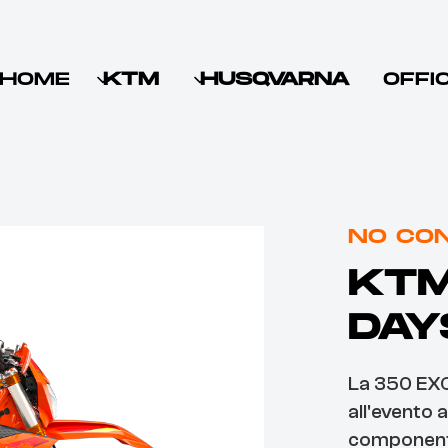
HOME
KTM
HUSQVARNA
OFFI
NO CO
KTM
DAY
La 350 EXC
all'evento 
componenti 