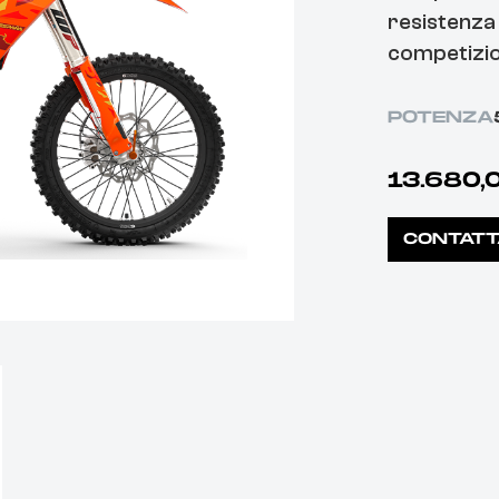
resistenza 
competizio
POTENZA
13.680,
CONTATT