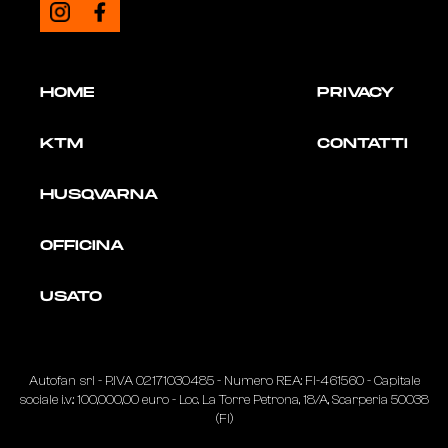
HOME
PRIVACY
KTM
CONTATTI
HUSQVARNA
OFFICINA
USATO
Autofan srl - P.IVA
02171030485
- Numero REA: FI-461560 - Capitale
sociale i.v.: 100,000,00 euro - Loc. La Torre Petrona, 18/A, Scarperia 50038
(FI)