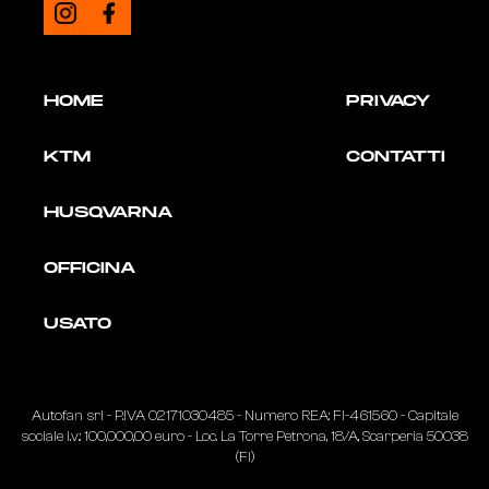
HOME
PRIVACY
KTM
CONTATTI
HUSQVARNA
OFFICINA
USATO
Autofan srl - P.IVA
02171030485
- Numero REA: FI-461560 - Capitale
sociale i.v.: 100,000,00 euro - Loc. La Torre Petrona, 18/A, Scarperia 50038
(FI)